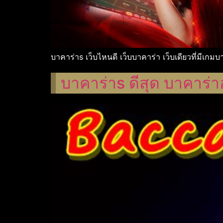
บาคาร่าs เว็บไหนดี เว็บบาคาร่า เว็บเดียวที่มีเกม
บาคาร่าs ดีสุด บาคาร่า