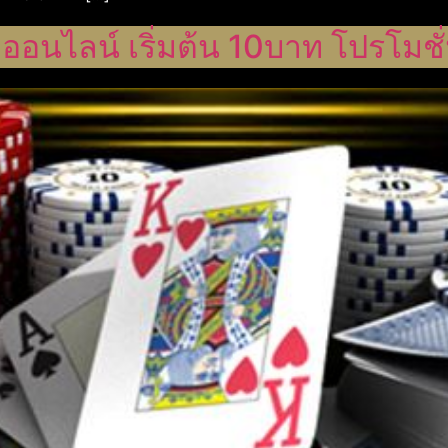
อนไลน์ เริ่มต้น 10บาท โปรโมชั่