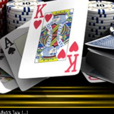
เสีย5% ไม่ม […]