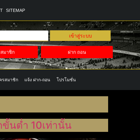
ET
SITEMAP
เข้าสู่ระบบ
รสมาชิก
ฝาก ถอน
ัครสมาชิก
แจ้ง ฝาก-ถอน
โปรโมชั่น
้นต่ำ 10เท่านั้น