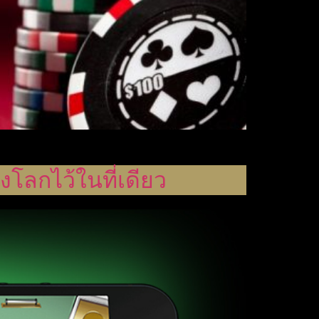
โลกไว้ในที่เดียว