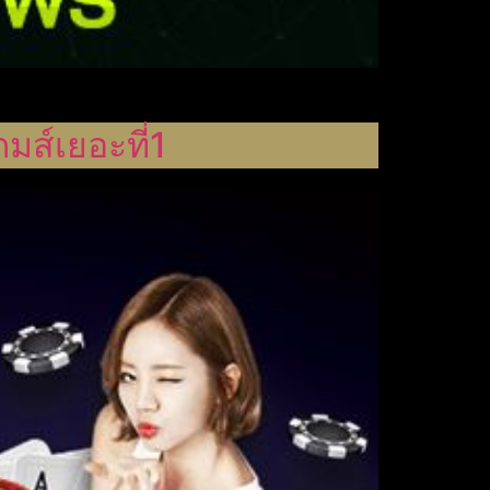
มส์เยอะที่1